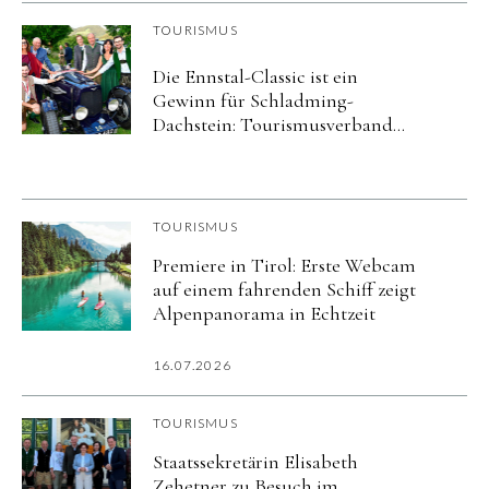
TOURISMUS
Die Ennstal-Classic ist ein
Gewinn für Schladming-
Dachstein: Tourismusverband
und Veranstalter verlängern ihre
Partnerschaft um fünf Jahre
TOURISMUS
Premiere in Tirol: Erste Webcam
auf einem fahrenden Schiff zeigt
Alpenpanorama in Echtzeit
16.07.2026
TOURISMUS
Staatssekretärin Elisabeth
Zehetner zu Besuch im