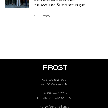
Ausseerland Salzkammergut
15.07.2026
Adlerstraße 2, Top 1
A-4600 Wels/Austria
T:
+43(0)7242/329090
F:
+43(0)7242/329090-85
Mail:
office@amedien.at