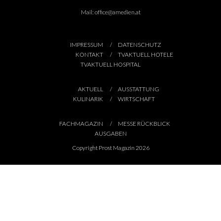
Mail:
office@amedien.at
IMPRESSUM
DATENSCHUTZ
KONTAKT
TVAKTUELL HOTELE
TVAKTUELL HOSPITAL
AKTUELL
AUSSTATTUNG
KULINARIK
WIRTSCHAFT
FACHMAGAZIN
MESSE RÜCKBLICK
AUSGABEN
Copyright Prost Magazin 2026