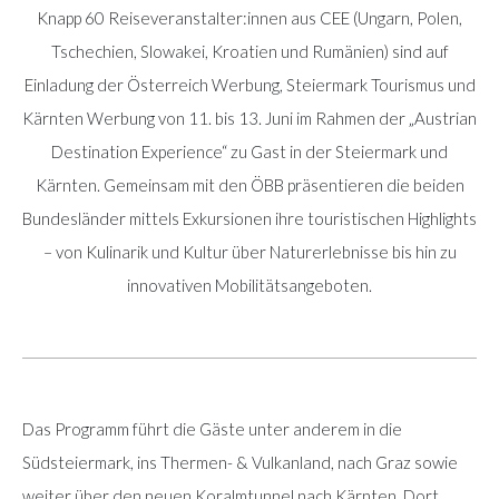
Knapp 60 Reiseveranstalter:innen aus CEE (Ungarn, Polen,
Tschechien, Slowakei, Kroatien und Rumänien) sind auf
Einladung der Österreich Werbung, Steiermark Tourismus und
Kärnten Werbung von 11. bis 13. Juni im Rahmen der „Austrian
Destination Experience“ zu Gast in der Steiermark und
Kärnten. Gemeinsam mit den ÖBB präsentieren die beiden
Bundesländer mittels Exkursionen ihre touristischen Highlights
– von Kulinarik und Kultur über Naturerlebnisse bis hin zu
innovativen Mobilitätsangeboten.
Das Programm führt die Gäste unter anderem in die
Südsteiermark, ins Thermen- & Vulkanland, nach Graz sowie
weiter über den neuen Koralmtunnel nach Kärnten. Dort