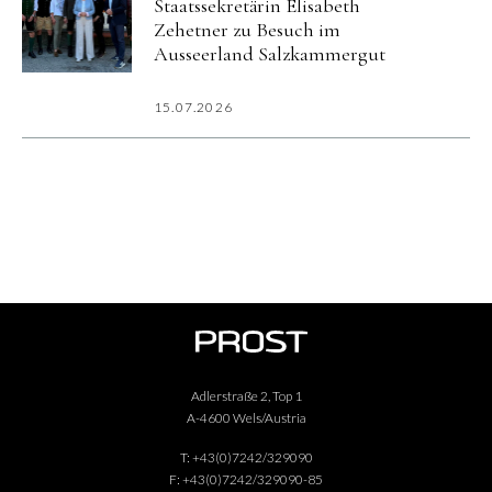
Staatssekretärin Elisabeth
Zehetner zu Besuch im
Ausseerland Salzkammergut
15.07.2026
Adlerstraße 2, Top 1
A-4600 Wels/Austria
T:
+43(0)7242/329090
F:
+43(0)7242/329090-85