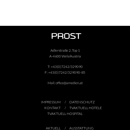
Adlerstraße 2, Top 1
A-4600 Wels/Austria
T:
+43(0)7242/329090
F:
+43(0)7242/329090-85
Mail:
office@amedien.at
IMPRESSUM
DATENSCHUTZ
KONTAKT
TVAKTUELL HOTELE
TVAKTUELL HOSPITAL
AKTUELL
AUSSTATTUNG