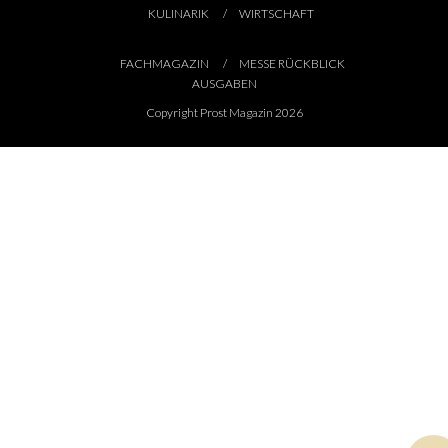
KULINARIK
WIRTSCHAFT
FACHMAGAZIN
MESSE RÜCKBLICK
AUSGABEN
Copyright Prost Magazin 2026