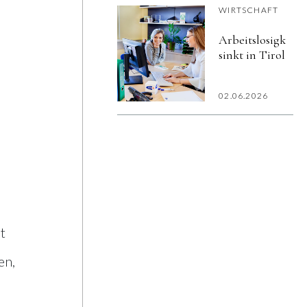
WIRTSCHAFT
zu
verantwortungsv
Arbeitslosigkeit
Wirtschaften.
sinkt in Tirol
02.06.2026
t
en,