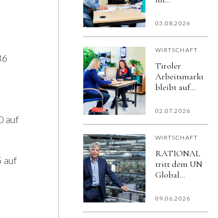
Bundesländerver
(3,3 %)
03.08.2026
WIRTSCHAFT
36
Tiroler
Arbeitsmarkt
bleibt auf
stabilem
Kurs
02.07.2026
0 auf
WIRTSCHAFT
RATIONAL
 auf
tritt dem UN
Global
Compact bei
und stärkt
09.06.2026
sein
Bekenntnis