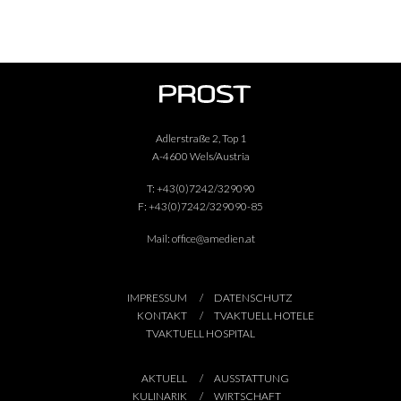
Adlerstraße 2, Top 1
A-4600 Wels/Austria
T:
+43(0)7242/329090
F:
+43(0)7242/329090-85
Mail:
office@amedien.at
IMPRESSUM
DATENSCHUTZ
KONTAKT
TVAKTUELL HOTELE
TVAKTUELL HOSPITAL
AKTUELL
AUSSTATTUNG
KULINARIK
WIRTSCHAFT