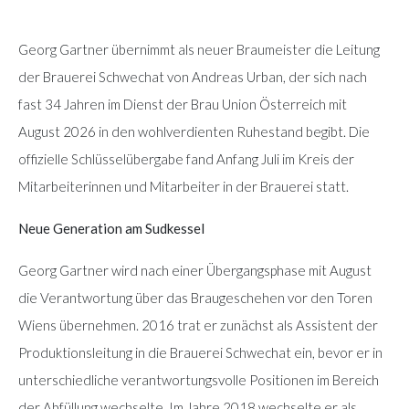
No
No
Georg Gartner übernimmt als neuer Braumeister die Leitung
Caption
Caption
der Brauerei Schwechat von Andreas Urban, der sich nach
fast 34 Jahren im Dienst der Brau Union Österreich mit
August 2026 in den wohlverdienten Ruhestand begibt. Die
offizielle Schlüsselübergabe fand Anfang Juli im Kreis der
Mitarbeiterinnen und Mitarbeiter in der Brauerei statt.
Neue Generation am Sudkessel
Georg Gartner wird nach einer Übergangsphase mit August
die Verantwortung über das Braugeschehen vor den Toren
Wiens übernehmen. 2016 trat er zunächst als Assistent der
Produktionsleitung in die Brauerei Schwechat ein, bevor er in
unterschiedliche verantwortungsvolle Positionen im Bereich
der Abfüllung wechselte. Im Jahre 2018 wechselte er als