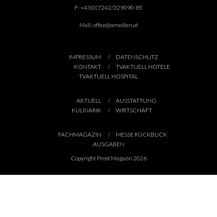
F:
+43(0)7242/329090-85
Mail:
office@amedien.at
IMPRESSUM
DATENSCHUTZ
KONTAKT
TVAKTUELL HOTELE
TVAKTUELL HOSPITAL
AKTUELL
AUSSTATTUNG
KULINARIK
WIRTSCHAFT
FACHMAGAZIN
MESSE RÜCKBLICK
AUSGABEN
Copyright Prost Magazin 2026