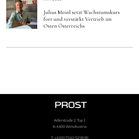
Julius Meinl setzt Wachstumskurs
fort und verstärkt Vertrieb im
Osten Österreichs
Adlerstraße 2, Top 1
A-4600 Wels/Austria
T:
+43(0)7242/329090