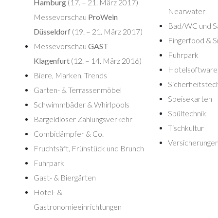
Hamburg
(17. – 21. März 2017)
Nearwater
Messevorschau
ProWein
Bad/WC und Sa
Düsseldorf
(19. – 21. März 2017)
Fingerfood & 
Messevorschau
GAST
Fuhrpark
Klagenfurt
(12. – 14. März 2016)
Hotelsoftware
Biere, Marken, Trends
Sicherheitstec
Garten- & Terrassenmöbel
Speisekarten
Schwimmbäder & Whirlpools
Spültechnik
Bargeldloser Zahlungsverkehr
Tischkultur
Combidämpfer & Co.
Versicherunge
Fruchtsäft, Frühstück und Brunch
Fuhrpark
Gast- & Biergärten
Hotel- &
Gastronomieeinrichtungen