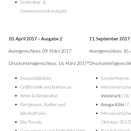
Schirmbar- &
Sonnenschutzkonzepte
10. April 2017 – Ausgabe 2
11. September 2017
Anzeigenschluss: 09. März 2017
Anzeigenschluss: 10.
Druckunterlagenschluss: 16. März 2017*
Druckunterlagenschlu
Eisspezialitäten
Sonderthema: 
Grilltechnik und Barbecue
Messevorscha
Wein & Weinkultur
Innsbruck
(18.
Biergenuss, Radler und
Anuga Köln
(7.
Alkoholfreies
Messevorscha
Bio-Trends
Oktober 2017
Convenience und Tiefkühltechnik
Berufsbekleidu