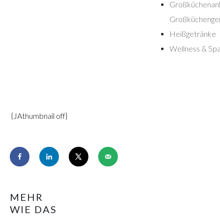
Großküchenanl
Großküchenge
Heißgetränke
Wellness & Sp
{JAthumbnail off}
MEHR
WIE DAS