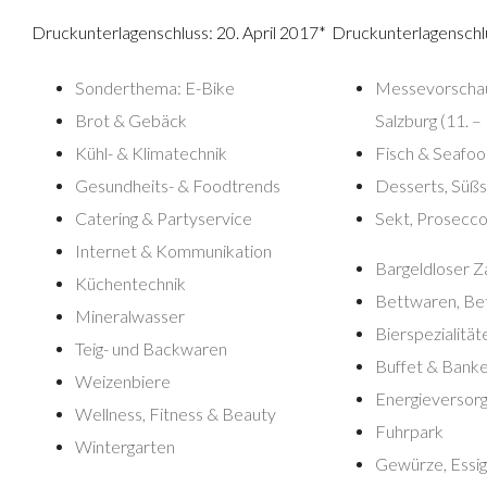
Druckunterlagenschluss: 20. April 2017*
Druckunterlagenschl
Sonderthema: E-Bike
Messevorsch
Brot & Gebäck
Salzburg (11. 
Kühl- & Klimatechnik
Fisch & Seafo
Gesundheits- & Foodtrends
Desserts, Süßs
Catering & Partyservice
Sekt, Prosecc
Internet
& Kommunikation
Bargeldloser Z
Küchentechnik
Bettwaren, Be
Mineralwasser
Bierspezialität
Teig- und Backwaren
Buffet & Banke
Weizenbiere
Energieversor
Wellness, Fitness & Beauty
Fuhrpark
Wintergarten
Gewürze, Essig