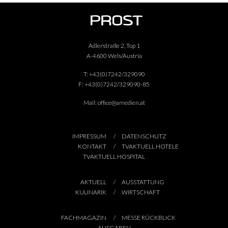
Adlerstraße 2, Top 1
A-4600 Wels/Austria
T:
+43(0)7242/329090
F:
+43(0)7242/329090-85
Mail:
office@amedien.at
IMPRESSUM
DATENSCHUTZ
KONTAKT
TVAKTUELL HOTELE
TVAKTUELL HOSPITAL
AKTUELL
AUSSTATTUNG
KULINARIK
WIRTSCHAFT
FACHMAGAZIN
MESSE RÜCKBLICK
AUSGABEN