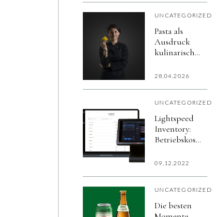
UNCATEGORIZED
Pasta als
Ausdruck
kulinarischer
Exzellenz: LA
PASTERIA®
28.04.2026
kommt nach
Österreich
UNCATEGORIZED
Lightspeed
Inventory:
Betriebskosten
und
Lebensmittelver
09.12.2022
reduzieren
UNCATEGORIZED
Die besten
Momente