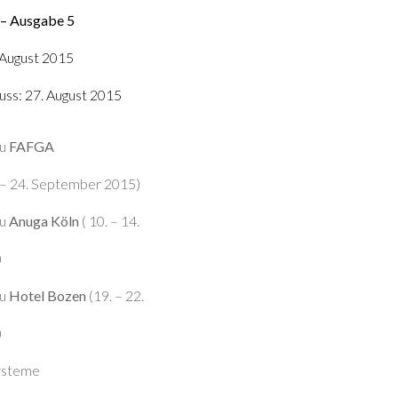
 – Ausgabe 5
 August 2015
uss: 27. August 2015
u
FAFGA
 –
24
. September 2015)
au
Anuga Köln
( 10. – 14.
)
u
Hotel Bozen
(19. –
22
.
)
ysteme