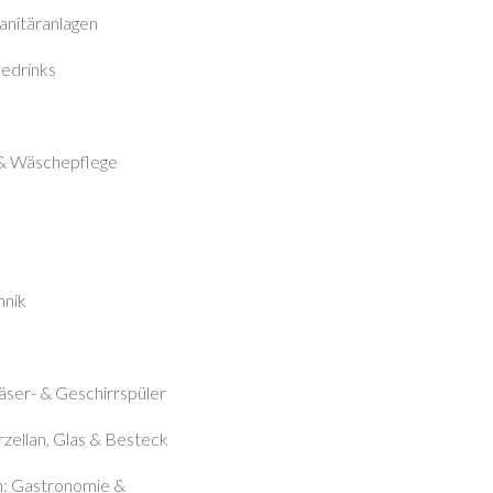
nitäranlagen
edrinks
 & Wäschepflege
hnik
läser- & Geschi
rrspüler
rzellan, Glas & Besteck
n: Gastronomie &