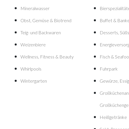
Mineralwasser
Bierspezialität
Obst, Gemüse & Biotrend
Buffet & Bank
Teig- und Backwaren
Desserts, Süßs
Weizenbiere
Energieversor
Wellness, Fitness & Beauty
Fisch & Seafo
Whirlpools
Fuhrpark
Wintergarten
Gewürze, Essig
Großküchenan
Großküchenge
Heißgetränke