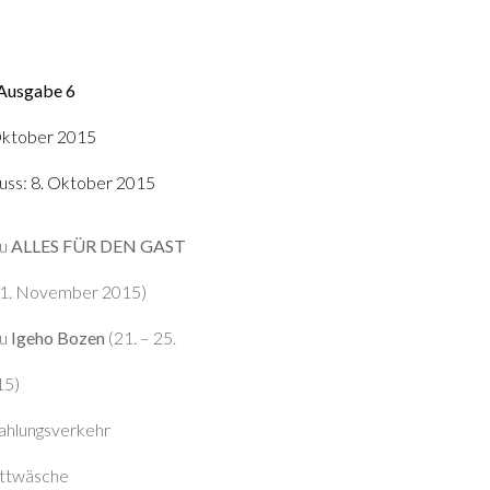
 Ausgabe 6
 Oktober 2015
uss: 8. Oktober 2015
au
ALLES FÜR DEN GAST
1
. November 201
5
)
au
Igeho Bozen
(21. – 25.
15)
ahlungsverkehr
ettwäsche