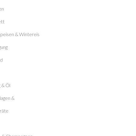
en
ett
peisen & Wintereis
gung
od
 & Öl
lagen &
räte