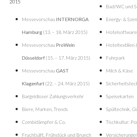
2015
Bad/WC und Sa
Messevorschau
INTERNORGA
Energy- & Szen
Hamburg
(13. – 18. März 2015)
Hotelsoftware
Messevorschau
ProWein
Hoteltextilien
Düsseldorf
(15. – 17. März 2015)
Fuhrpark
Messevorschau
GAST
Milch & Käse
Klagenfurt
(22. – 24. März 2015)
Sicherheitstec
Bargeldloser Zahlungsverkehr
Speisekarten
Biere, Marken, Trends
Spültechnik, G
Combidämpfer & Co.
Tischkultur: Po
Fruchtsäft, Frühstück und Brunch
Versicherunge