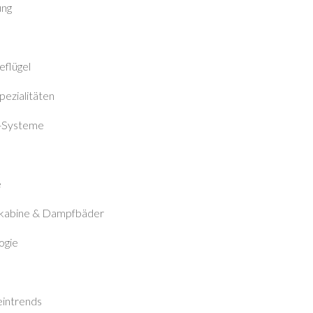
ung
eflügel
pezialitäten
-Systeme
e
otkabine & Dampfbäder
ogie
intrends