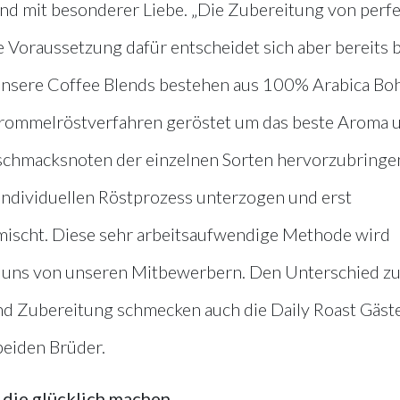
 und mit besonderer Liebe. „Die Zubereitung von perf
e Voraussetzung dafür entscheidet sich aber bereits b
Unsere Coffee Blends bestehen aus 100% Arabica Bo
Trommelröstverfahren geröstet um das beste Aroma 
eschmacksnoten der einzelnen Sorten hervorzubringe
 individuellen Röstprozess unterzogen und erst
mischt. Diese sehr arbeitsaufwendige Methode wird
 uns von unseren Mitbewerbern. Den Unterschied zu
d Zubereitung schmecken auch die Daily Roast Gäst
beiden Brüder.
die glücklich machen.