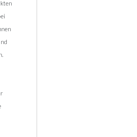
ekten
ei
hnen
und
n.
r
e