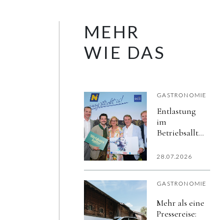
MEHR
WIE DAS
GASTRONOMIE
Entlastung
im
Betriebsalltag,
mehr Zeit
für Gäste: KI-
28.07.2026
Workshops
für die
GASTRONOMIE
Gastronomie
Mehr als eine
Pressereise: