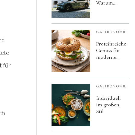
Warum
Porsche auf
die
Gastronomie
setzt
GASTRONOMIE
nd
Proteinreicher
Genuss für
tete
moderne
Snack- und
 für
Frühstückskonze
GASTRONOMIE
Individuell
im großen
Stil
ch