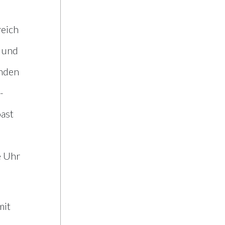
reich
h und
unden
-
oast
e Uhr
mit