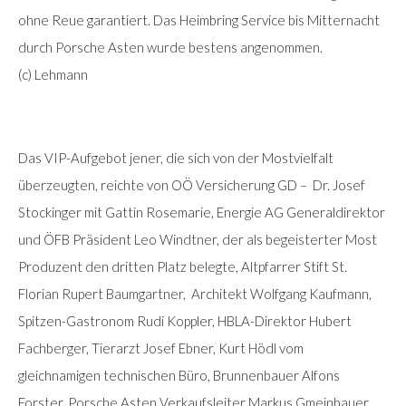
ohne Reue garantiert. Das Heimbring Service bis Mitternacht
durch Porsche Asten wurde bestens angenommen.
(c) Lehmann
Das VIP-Aufgebot jener, die sich von der Mostvielfalt
überzeugten, reichte von OÖ Versicherung GD – Dr. Josef
Stockinger mit Gattin Rosemarie, Energie AG Generaldirektor
und ÖFB Präsident Leo Windtner, der als begeisterter Most
Produzent den dritten Platz belegte, Altpfarrer Stift St.
Florian Rupert Baumgartner, Architekt Wolfgang Kaufmann,
Spitzen-Gastronom Rudi Koppler, HBLA-Direktor Hubert
Fachberger, Tierarzt Josef Ebner, Kurt Hödl vom
gleichnamigen technischen Büro, Brunnenbauer Alfons
Forster, Porsche Asten Verkaufsleiter Markus Gmeinbauer,