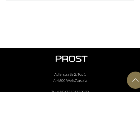
Adlerstraße 2, Top 1
A-4600 Wels/Austria
T:
+43(0)7242/329090
F:
+43(0)7242/329090-85
Mail:
office@amedien.at
IMPRESSUM
DATENSCHUTZ
KONTAKT
TVAKTUELL HOTELE