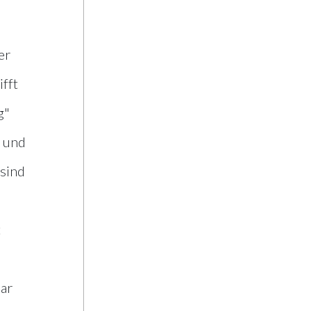
er
fft
g"
n und
sind
t
ar