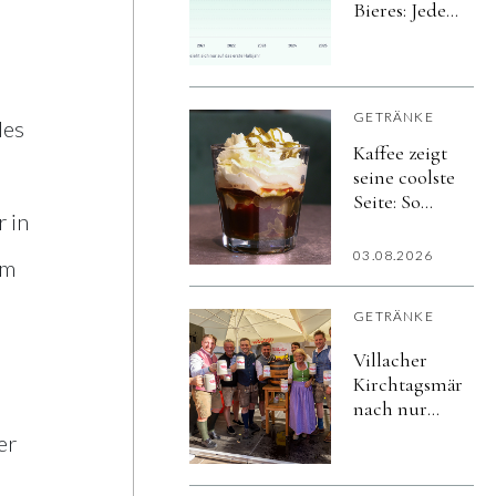
Bieres: Jeder
achte Bier-
Liter in der
Gastro wird
alkoholfrei
GETRÄNKE
des
Kaffee zeigt
seine coolste
Seite: So
r in
vielfältig
schmeckt
03.08.2026
um
der Sommer
GETRÄNKE
Villacher
Kirchtagsmärzen
nach nur
vier Tagen
er
ausgetrunken