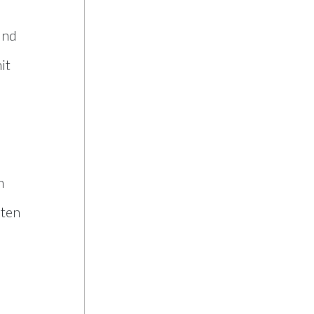
und
it
m
sten