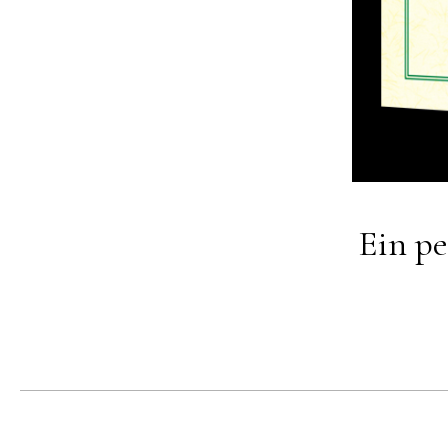
Ein p