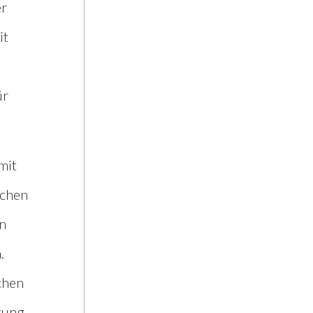
er
it
̈r
mit
schen
n
.
chen
tung