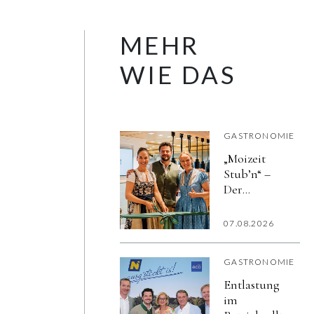
MEHR
WIE DAS
GASTRONOMIE
„Moizeit
Stub’n“ –
Der
Stanglwirt
eröffnet
07.08.2026
neues
kulinarisches
GASTRONOMIE
Zuhause fürs
eigene Team
Entlastung
im