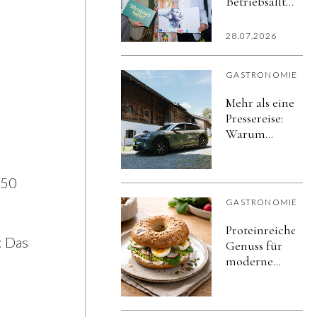
Betriebsalltag,
mehr Zeit
für Gäste: KI-
28.07.2026
Workshops
für die
GASTRONOMIE
Gastronomie
Mehr als eine
Pressereise:
Warum
Porsche auf
die
Gastronomie
250
setzt
GASTRONOMIE
Proteinreicher
: Das
Genuss für
moderne
Snack- und
Frühstückskonze