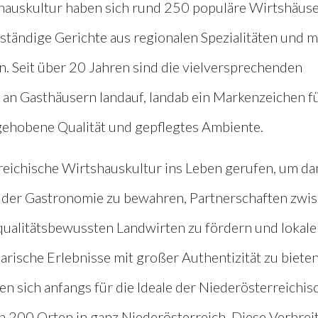
shauskultur haben sich rund 250 populäre Wirtshäus
ändige Gerichte aus regionalen Spezialitäten und m
n. Seit über 20 Jahren sind die vielversprechenden
an Gasthäusern landauf, landab ein Markenzeichen fu
 gehobene Qualität und gepflegtes Ambiente.
eichische Wirtshauskultur ins Leben gerufen, um da
n der Gastronomie zu bewahren, Partnerschaften zwi
ualitätsbewussten Landwirten zu fördern und lokale
rische Erlebnisse mit großer Authentizität zu bieten
 sich anfangs für die Ideale der Niederösterreichis
in 200 Orten in ganz Niederösterreich. Diese Verbrei