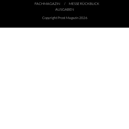
FACHMAGAZIN
MESSE RÜCKBLICK
AUSGABEN
Copyright Prost Magazin 2026