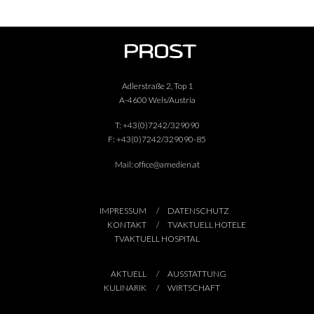
Adlerstraße 2, Top 1
A-4600 Wels/Austria
T:
+43(0)7242/329090
F:
+43(0)7242/329090-85
Mail:
office@amedien.at
IMPRESSUM
DATENSCHUTZ
KONTAKT
TVAKTUELL HOTELE
TVAKTUELL HOSPITAL
AKTUELL
AUSSTATTUNG
KULINARIK
WIRTSCHAFT