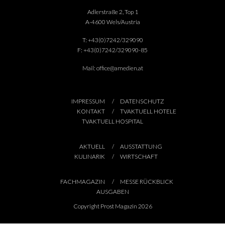
Adlerstraße 2, Top 1
A-4600 Wels/Austria
T:
+43(0)7242/329090
F:
+43(0)7242/329090-85
Mail:
office@amedien.at
IMPRESSUM
DATENSCHUTZ
KONTAKT
TVAKTUELL HOTELE
TVAKTUELL HOSPITAL
AKTUELL
AUSSTATTUNG
KULINARIK
WIRTSCHAFT
FACHMAGAZIN
MESSE RÜCKBLICK
AUSGABEN
Copyright Prost Magazin 2026