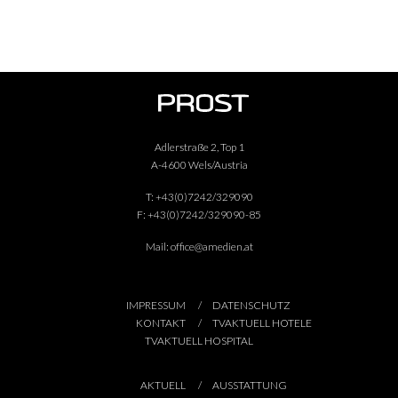
Adlerstraße 2, Top 1
A-4600 Wels/Austria
T:
+43(0)7242/329090
F:
+43(0)7242/329090-85
Mail:
office@amedien.at
IMPRESSUM
DATENSCHUTZ
KONTAKT
TVAKTUELL HOTELE
TVAKTUELL HOSPITAL
AKTUELL
AUSSTATTUNG