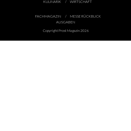
KULINARIK
WIRTSCHAFT
FACHMAGAZIN
MESSE RÜCKBLICK
AUSGABEN
Copyright Prost Magazin 2026