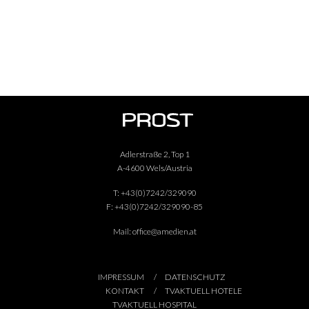
Adlerstraße 2, Top 1
A-4600 Wels/Austria
T:
+43(0)7242/329090
F:
+43(0)7242/329090-85
Mail:
office@amedien.at
IMPRESSUM
DATENSCHUTZ
KONTAKT
TVAKTUELL HOTELE
TVAKTUELL HOSPITAL