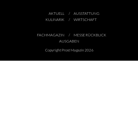
AKTUELL
AUSSTATTUNG
KULINARIK
WIRTSCHAFT
FACHMAGAZIN
MESSE RÜCKBLICK
AUSGABEN
Copyright Prost Magazin 2026