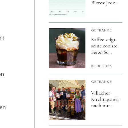
Bieres: Jeder
achte Bier-
Liter in der
Gastro wird
alkoholfrei
GETRÄNKE
it
Kaffee zeigt
seine coolste
Seite: So
vielfältig
schmeckt
03.08.2026
der Sommer
en
GETRÄNKE
Villacher
Kirchtagsmärzen
nach nur
hen
vier Tagen
ausgetrunken