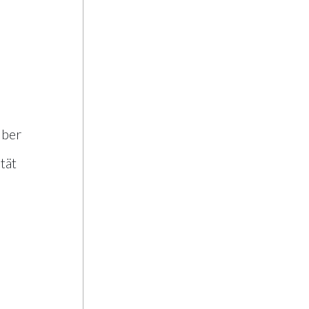
uber
tät