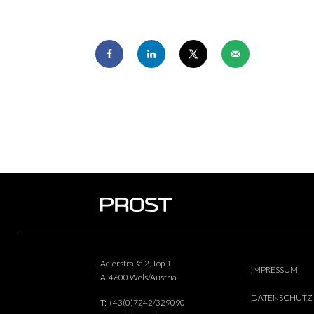
Adlerstraße 2, Top 1
IMPRESSUM
A-4600 Wels/Austria
DATENSCHUTZ
T:
+43(0)7242/329090