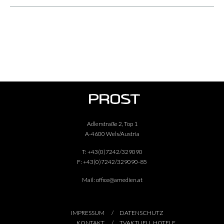
Adlerstraße 2, Top 1
A-4600 Wels/Austria
T:
+43(0)7242/329090
F:
+43(0)7242/329090-85
Mail:
office@amedien.at
IMPRESSUM
DATENSCHUTZ
KONTAKT
TVAKTUELL HOTELE