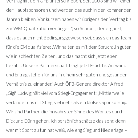
Vertrag mit dem ÖFB unterschrieben. Seit 2003 sind wir einer
der Hauptsponsoren und werden das auch in den kommenden
Jahren bleiben. Vor kurzem haben wir übrigens den Vertrag bis
zur WM-Qualifikation verlängert", so Schraml, der ergänzt,
dass es auch nicht Bedingung gewesen sei, dass sich das Team
für die EM qualifiziere: „Wir halten es mit dem Spruch: ‚In guten
wie in schlechten Zeiten', und das macht sich jetzt eben
bezahlt. Unsere Partnerschaft trägt jetzt Früchte. Aufwand
und Ertrag stehen für uns in einem sehr guten und gesunden
Verhältnis zu einander." Auch ÖFB-Generaldirektor Alfred
„Gigi" Ludwig hält viel vom Stiegl-Engagement: „Mittlerweile
verbindet uns mit Stiegl viel mehr als ein bloßes Sponsorship.
Wir sind Partner, die im wahrsten Sinne des Wortes durch
Dick und Dünn gehen. Ich persönlich schätze das sehr, denn
wer mit Sport zu tun hat weiß, wie eng Sieg und Niederlage –