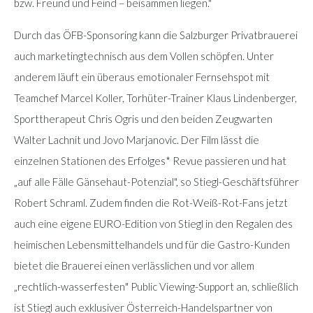
bzw. Freund und Feind – beisammen liegen."
Durch das ÖFB-Sponsoring kann die Salzburger Privatbrauerei
auch marketingtechnisch aus dem Vollen schöpfen. Unter
anderem läuft ein überaus emotionaler Fernsehspot mit
Teamchef Marcel Koller, Torhüter-Trainer Klaus Lindenberger,
Sporttherapeut Chris Ogris und den beiden Zeugwarten
Walter Lachnit und Jovo Marjanovic. Der Film lässt die
einzelnen Stationen des Erfolges* Revue passieren und hat
„auf alle Fälle Gänsehaut-Potenzial", so Stiegl-Geschäftsführer
Robert Schraml. Zudem finden die Rot-Weiß-Rot-Fans jetzt
auch eine eigene EURO-Edition von Stiegl in den Regalen des
heimischen Lebensmittelhandels und für die Gastro-Kunden
bietet die Brauerei einen verlässlichen und vor allem
„rechtlich-wasserfesten" Public Viewing-Support an, schließlich
ist Stiegl auch exklusiver Österreich-Handelspartner von