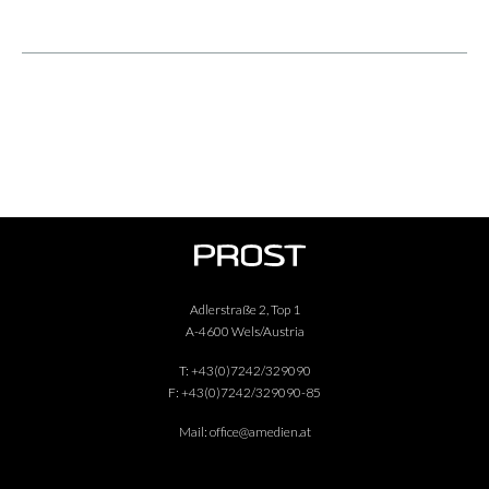
Adlerstraße 2, Top 1
A-4600 Wels/Austria
T:
+43(0)7242/329090
F:
+43(0)7242/329090-85
Mail:
office@amedien.at