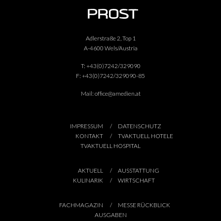
Adlerstraße 2, Top 1
A-4600 Wels/Austria
T:
+43(0)7242/329090
F:
+43(0)7242/329090-85
Mail:
office@amedien.at
IMPRESSUM
DATENSCHUTZ
KONTAKT
TVAKTUELL HOTELE
TVAKTUELL HOSPITAL
AKTUELL
AUSSTATTUNG
KULINARIK
WIRTSCHAFT
FACHMAGAZIN
MESSE RÜCKBLICK
AUSGABEN