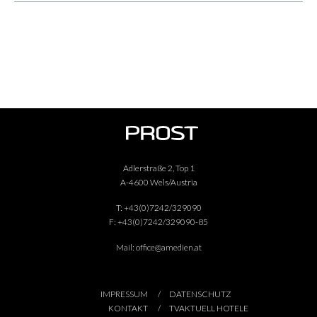
Adlerstraße 2, Top 1
A-4600 Wels/Austria
T:
+43(0)7242/329090
F:
+43(0)7242/329090-85
Mail:
office@amedien.at
IMPRESSUM
DATENSCHUTZ
KONTAKT
TVAKTUELL HOTELE