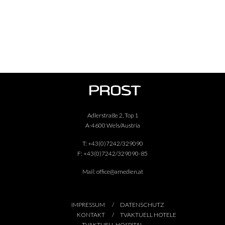
Adlerstraße 2, Top 1
A-4600 Wels/Austria
T:
+43(0)7242/329090
F:
+43(0)7242/329090-85
Mail:
office@amedien.at
IMPRESSUM
DATENSCHUTZ
KONTAKT
TVAKTUELL HOTELE
TVAKTUELL HOSPITAL