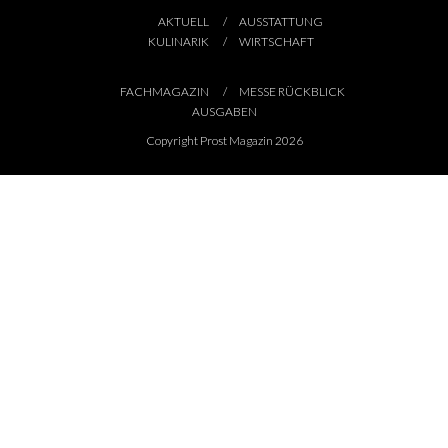
AKTUELL
AUSSTATTUNG
KULINARIK
WIRTSCHAFT
FACHMAGAZIN
MESSE RÜCKBLICK
AUSGABEN
Copyright Prost Magazin 2026