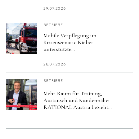
29.07.2026
BETRIEBE
Mobile Verpflegung im
Krisenszenario:Rieber
unterstützte
Katastrophenschutzübung
imurbanharbor Ludwigsburg
28.07.2026
BETRIEBE
Mehr Raum für Training,
Austausch und Kundennähe:
RATIONAL Austria bezieht
neuen Standort in Salzburg.