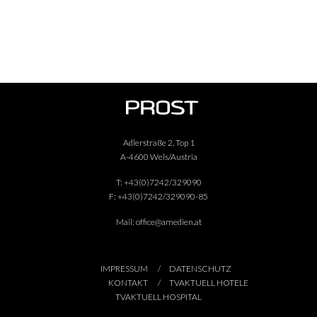
Adlerstraße 2, Top 1
A-4600 Wels/Austria
T:
+43(0)7242/329090
F:
+43(0)7242/329090-85
Mail:
office@amedien.at
IMPRESSUM
DATENSCHUTZ
KONTAKT
TVAKTUELL HOTELE
TVAKTUELL HOSPITAL