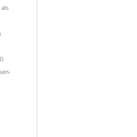
 als
s
10
sen-