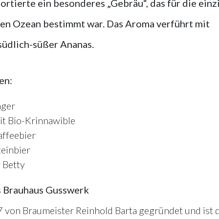
ortierte ein besonderes „Gebräu“, das für die einz
hen Ozean bestimmt war. Das Aroma verführt mit
 südlich-süßer Ananas.
en:
ager
it Bio-Krinnawible
ffeebier
teinbier
 Betty
s Brauhaus Gusswerk
on Braumeister Reinhold Barta gegründet und ist d