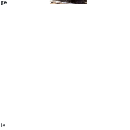
ige
ausgetrunken
ie