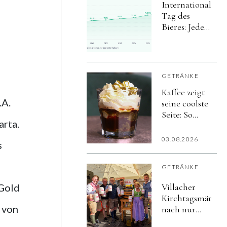
Internationaler
Tag des
Bieres: Jeder
achte Bier-
Liter in der
Gastro wird
alkoholfrei
GETRÄNKE
Kaffee zeigt
.A.
seine coolste
Seite: So
arta.
vielfältig
schmeckt
03.08.2026
s
der Sommer
GETRÄNKE
 Gold
Villacher
Kirchtagsmärzen
e von
nach nur
vier Tagen