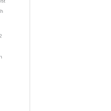
ist
ch
2
n