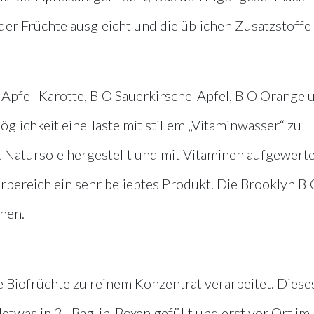
 der Früchte ausgleicht und die üblichen Zusatzstoffe
 Apfel-Karotte, BIO Sauerkirsche-Apfel, BIO Orange 
glichkeit eine Taste mit stillem „Vitaminwasser“ zu
 Natursole hergestellt und mit Vitaminen aufgewerte
rbereich ein sehr beliebtes Produkt. Die Brooklyn BI
enen.
Biofrüchte zu reinem Konzentrat verarbeitet. Diese
twas in 3 l Bag-in-Boxen gefüllt und erst vor Ort im