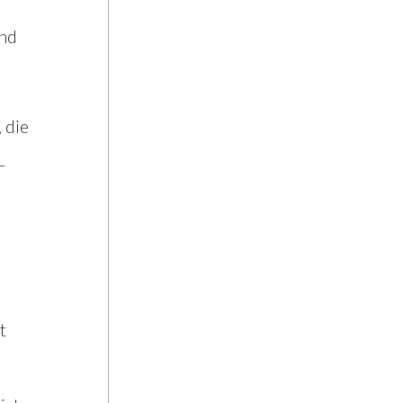
und
 die
–
t