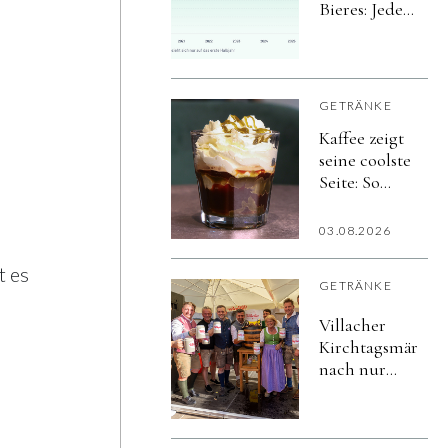
Bieres: Jeder
achte Bier-
Liter in der
Gastro wird
alkoholfrei
GETRÄNKE
Kaffee zeigt
seine coolste
Seite: So
vielfältig
schmeckt
03.08.2026
der Sommer
t es
GETRÄNKE
Villacher
Kirchtagsmärzen
nach nur
vier Tagen
ausgetrunken