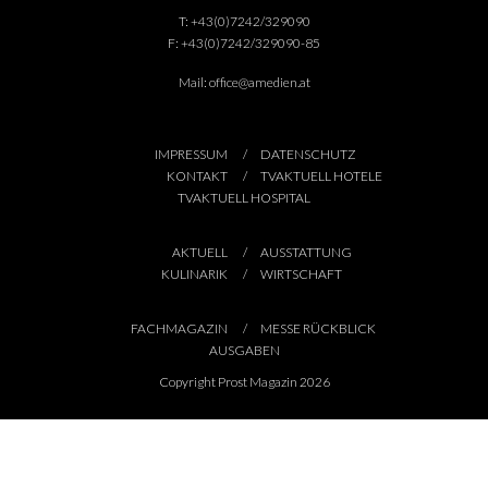
T:
+43(0)7242/329090
F:
+43(0)7242/329090-85
Mail:
office@amedien.at
IMPRESSUM
DATENSCHUTZ
KONTAKT
TVAKTUELL HOTELE
TVAKTUELL HOSPITAL
AKTUELL
AUSSTATTUNG
KULINARIK
WIRTSCHAFT
FACHMAGAZIN
MESSE RÜCKBLICK
AUSGABEN
Copyright Prost Magazin 2026