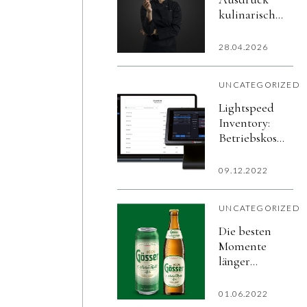
kulinarischer
Exzellenz: LA
PASTERIA®
28.04.2026
kommt nach
Österreich
UNCATEGORIZED
Lightspeed
Inventory:
Betriebskosten
und
Lebensmittelver
09.12.2022
reduzieren
UNCATEGORIZED
Die besten
Momente
länger
genießen.
Mit dem
01.06.2022
neuen