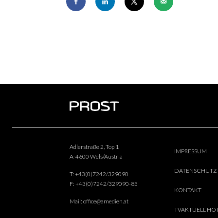
Adlerstraße 2, Top 1
IMPRESSUM
A-4600 Wels/Austria
DATENSCHUTZ
T:
+43(0)7242/329090
F:
+43(0)7242/329090-85
KONTAKT
Mail:
office@amedien.at
TVAKTUELL HO