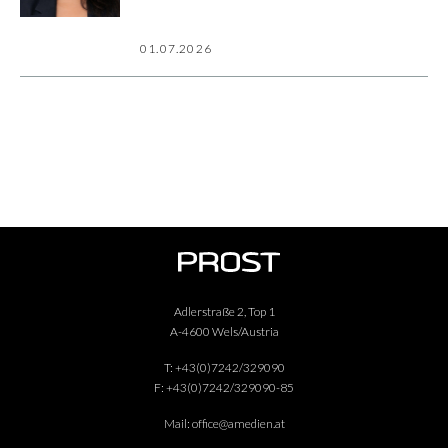
01.07.2026
Adlerstraße 2, Top 1
A-4600 Wels/Austria
T:
+43(0)7242/329090
F:
+43(0)7242/329090-85
Mail:
office@amedien.at