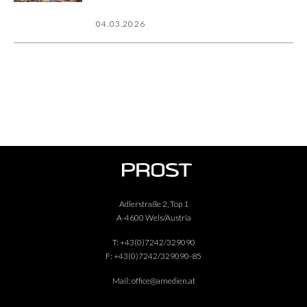
04.03.2026
Adlerstraße 2, Top 1
A-4600 Wels/Austria
T:
+43(0)7242/329090
F:
+43(0)7242/329090-85
Mail:
office@amedien.at