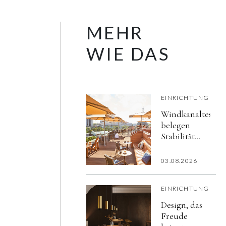
MEHR
WIE DAS
EINRICHTUNG
Windkanaltests
belegen
Stabilität
professioneller
Sonnenschirme
03.08.2026
bis 120 km/h
EINRICHTUNG
Design, das
Freude