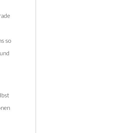
rade
ns so
 und
lbst
ionen