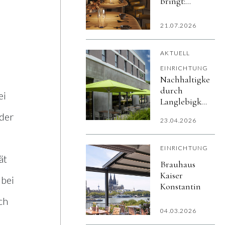
bringt:
stilvolle
Leuchten
21.07.2026
und bunte
Tischware
AKTUELL
von
Zafferano
EINRICHTUNG
Nachhaltigkeit
durch
ei
Langlebigkeit:
Sonnenschirme
 der
23.04.2026
für den
professionellen
Außenbereich
EINRICHTUNG
ät
Brauhaus
Kaiser
 bei
Konstantin
ch
04.03.2026