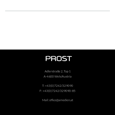
Adlerstraße 2, Top 1
A-4600 Wels/Austria
T:
+43(0)7242/329090
F:
+43(0)7242/329090-85
Mail:
office@amedien.at