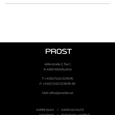
Adlerstraße 2, Top 1
A-4600 Wels/Austria
T:
+43(0)7242/329090
F:
+43(0)7242/329090-85
Mail:
office@amedien.at
IMPRESSUM
DATENSCHUTZ
KONTAKT
TVAKTUELL HOTELE