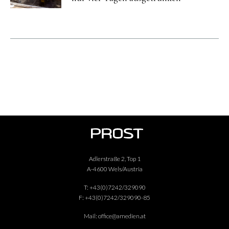
Adlerstraße 2, Top 1
A-4600 Wels/Austria
T:
+43(0)7242/329090
F:
+43(0)7242/329090-85
Mail:
office@amedien.at