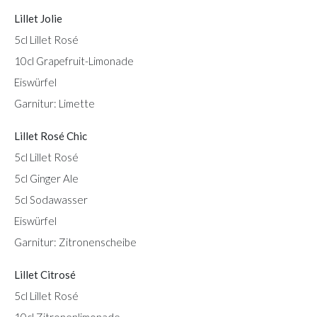
Lillet Jolie
5cl Lillet Rosé
10cl Grapefruit-Limonade
Eiswürfel
Garnitur: Limette
Lillet Rosé Chic
5cl Lillet Rosé
5cl Ginger Ale
5cl Sodawasser
Eiswürfel
Garnitur: Zitronenscheibe
Lillet Citrosé
5cl Lillet Rosé
10cl Zitronenlimonade