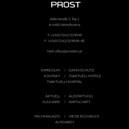
Adlerstraße 2, Top 1
A-4600 Wels/Austria
T:
+43(0)7242/329090
F:
+43(0)7242/329090-85
Mail:
office@amedien.at
IMPRESSUM
DATENSCHUTZ
KONTAKT
TVAKTUELL HOTELE
TVAKTUELL HOSPITAL
AKTUELL
AUSSTATTUNG
KULINARIK
WIRTSCHAFT
FACHMAGAZIN
MESSE RÜCKBLICK
AUSGABEN