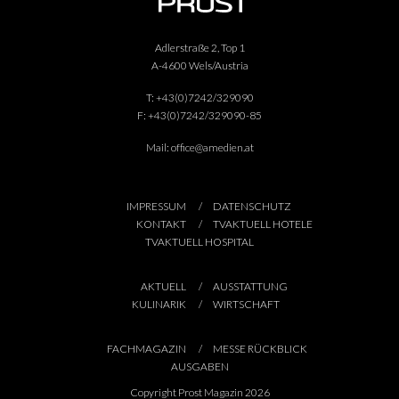
Adlerstraße 2, Top 1
A-4600 Wels/Austria
T:
+43(0)7242/329090
F:
+43(0)7242/329090-85
Mail:
office@amedien.at
IMPRESSUM
DATENSCHUTZ
KONTAKT
TVAKTUELL HOTELE
TVAKTUELL HOSPITAL
AKTUELL
AUSSTATTUNG
KULINARIK
WIRTSCHAFT
FACHMAGAZIN
MESSE RÜCKBLICK
AUSGABEN
Copyright Prost Magazin 2026