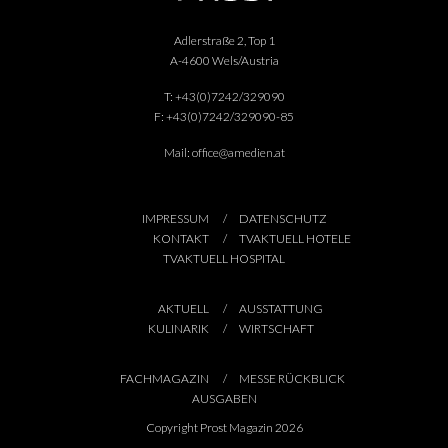
Adlerstraße 2, Top 1
A-4600 Wels/Austria
T:
+43(0)7242/329090
F:
+43(0)7242/329090-85
Mail:
office@amedien.at
IMPRESSUM
DATENSCHUTZ
KONTAKT
TVAKTUELL HOTELE
TVAKTUELL HOSPITAL
AKTUELL
AUSSTATTUNG
KULINARIK
WIRTSCHAFT
FACHMAGAZIN
MESSE RÜCKBLICK
AUSGABEN
Copyright Prost Magazin 2026