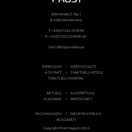
Adlerstraße 2, Top 1
A-4600 Wels/Austria
T:
+43(0)7242/329090
F:
+43(0)7242/329090-85
Mail:
office@amedien.at
IMPRESSUM
DATENSCHUTZ
KONTAKT
TVAKTUELL HOTELE
TVAKTUELL HOSPITAL
AKTUELL
AUSSTATTUNG
KULINARIK
WIRTSCHAFT
FACHMAGAZIN
MESSE RÜCKBLICK
AUSGABEN
Copyright Prost Magazin 2026