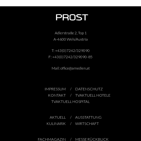
Adlerstraße 2, Top 1
A-4600 Wels/Austria
T:
+43(0)7242/329090
F:
+43(0)7242/329090-85
Mail:
office@amedien.at
IMPRESSUM
DATENSCHUTZ
KONTAKT
TVAKTUELL HOTELE
TVAKTUELL HOSPITAL
AKTUELL
AUSSTATTUNG
KULINARIK
WIRTSCHAFT
FACHMAGAZIN
MESSE RÜCKBLICK