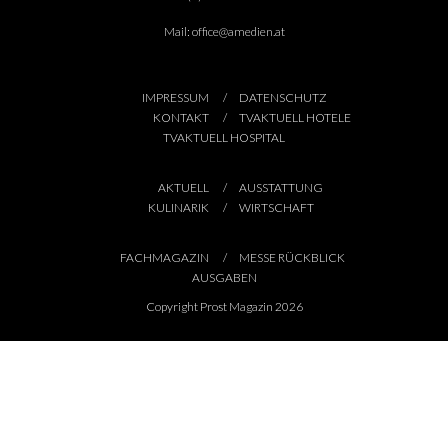
Mail:
office@amedien.at
IMPRESSUM
DATENSCHUTZ
KONTAKT
TVAKTUELL HOTELE
TVAKTUELL HOSPITAL
AKTUELL
AUSSTATTUNG
KULINARIK
WIRTSCHAFT
FACHMAGAZIN
MESSE RÜCKBLICK
AUSGABEN
Copyright Prost Magazin 2026