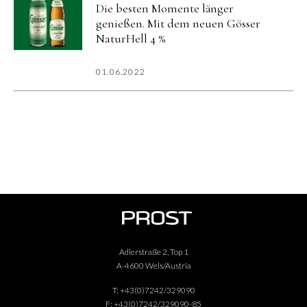
Die besten Momente länger
genießen. Mit dem neuen Gösser
NaturHell 4 %
01.06.2022
Adlerstraße 2, Top 1
A-4600 Wels/Austria
T:
+43(0)7242/329090
F:
+43(0)7242/329090-85