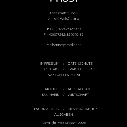
Adlerstraße 2, Top 1
A-4600 Wels/Austria
T:
+43(0)7242/329090
F:
+43(0)7242/329090-85
Mail:
office@amedien.at
IMPRESSUM
DATENSCHUTZ
KONTAKT
TVAKTUELL HOTELE
TVAKTUELL HOSPITAL
AKTUELL
AUSSTATTUNG
KULINARIK
WIRTSCHAFT
FACHMAGAZIN
MESSE RÜCKBLICK
AUSGABEN
Copyright Prost Magazin 2026