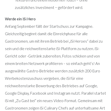
Texturen und einem modernen Touch − ohne
zusätzliches Investment − gefördert wird.
Werde ein iSi Hero
Anfang September fällt der Startschuss zur Kampagne.
Gleichzeitig beginnt damit die Einreichphase für alle
Gastronomen, um mit ihrem Betrieb bei „iSi Heroes“ dabei zu
sein und die reichweitenstarke iSi-Plattform zu nutzen. iSi-
Gericht oder -Getränk zubereiten, Fotos schicken und von
einem breiten Netzwerk profitieren – so einfach geht’s! An
ausgewählte Gastro-Betriebe werden zusätzlich 200 Euro
Werbekostenzuschuss vergeben, die iSi für eine
reichweitenstarke Bewerbung des Betriebes auf Google,
Google Display, Facebook und Instagram nutzt. Parallel startet
iSi mit „Zu Gast bei“ ein neues Video-Format. Gemeinsam mit
Gastronomen zeigen iSi Culinary Chefs auf unterhaltsame Art