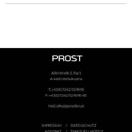
Adlerstraße 2, Top 1
A-4600 Wels/Austria
T:
+43(0)7242/329090
F:
+43(0)7242/329090-85
Mail:
office@amedien.at
IMPRESSUM
DATENSCHUTZ
KONTAKT
TVAKTUELL HOTELE