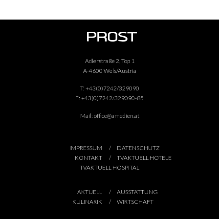
Adlerstraße 2, Top 1
A-4600 Wels/Austria
T:
+43(0)7242/329090
F:
+43(0)7242/329090-85
Mail:
office@amedien.at
IMPRESSUM
DATENSCHUTZ
KONTAKT
TVAKTUELL HOTELE
TVAKTUELL HOSPITAL
AKTUELL
AUSSTATTUNG
KULINARIK
WIRTSCHAFT