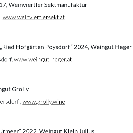
017, Weinviertler Sektmanufaktur
,
www.weinviertlersekt.at
 „Ried Hofgärten Poysdorf“ 2024, Weingut Heger
sdorf,
www.weingut-heger.at
ngut Grolly
rsdorf ,
www.grolly.wine
Urmeer“ 2022, Weingut Klein Julius