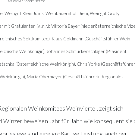
© ÖWM / Robert Herbst
l Weingut Klein Julius, Weinbauernhof Diem, Weingut Grolly
it Gratulanten (v.l.n.r.): Viktoria Bayer (niederösterreichische Viz
rreichisches Sektkomitee), Klaus Goldmann (Geschäftsführer Wein
eichische Weinkönigin), Johannes Schmuckenschlager (Präsident
schka (Österreichische Weinkönigin), Chris Yorke (Geschäftsführe
Weinkönigin), Maria Obermayer (Geschäftsführerin Regionales
Regionalen Weinkomitees Weinviertel, zeigt sich
 Winzer beweisen Jahr für Jahr, wie konsequent sie 
goriesiege sind eine großartige Leistung, auch bei