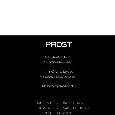
Adlerstraße 2, Top 1
A-4600 Wels/Austria
T:
+43(0)7242/329090
F:
+43(0)7242/329090-85
Mail:
office@amedien.at
IMPRESSUM
DATENSCHUTZ
KONTAKT
TVAKTUELL HOTELE
TVAKTUELL HOSPITAL