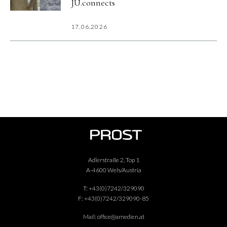
JU.connects
17.06.2026
Adlerstraße 2, Top 1
A-4600 Wels/Austria
T:
+43(0)7242/329090
F:
+43(0)7242/329090-85
Mail:
office@amedien.at