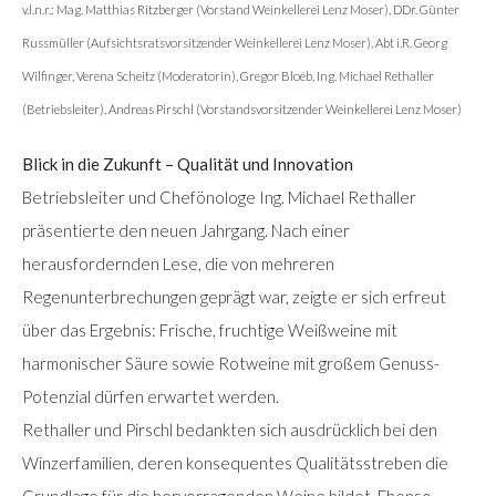
v.l.n.r.: Mag. Matthias Ritzberger (Vorstand Weinkellerei Lenz Moser), DDr. Günter
Russmüller (Aufsichtsratsvorsitzender Weinkellerei Lenz Moser), Abt i.R. Georg
Wilfinger, Verena Scheitz (Moderatorin), Gregor Bloéb, Ing. Michael Rethaller
(Betriebsleiter), Andreas Pirschl (Vorstandsvorsitzender Weinkellerei Lenz Moser)
Blick in die Zukunft – Qualität und Innovation
Betriebsleiter und Chefönologe Ing. Michael Rethaller
präsentierte den neuen Jahrgang. Nach einer
herausfordernden Lese, die von mehreren
Regenunterbrechungen geprägt war, zeigte er sich erfreut
über das Ergebnis: Frische, fruchtige Weißweine mit
harmonischer Säure sowie Rotweine mit großem Genuss-
Potenzial dürfen erwartet werden.
Rethaller und Pirschl bedankten sich ausdrücklich bei den
Winzerfamilien, deren konsequentes Qualitätsstreben die