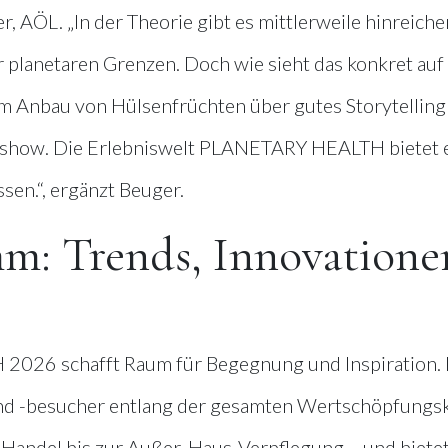
er, AÖL. „In der Theorie gibt es mittlerweile hinreich
lanetaren Grenzen. Doch wie sieht das konkret auf
vom Anbau von Hülsenfrüchten über gutes Storytelling
show. Die Erlebniswelt PLANETARY HEALTH bietet 
en.“, ergänzt Beuger.
: Trends, Innovatione
026 schafft Raum für Begegnung und Inspiration. 
und -besucher entlang der gesamten Wertschöpfungs
Handel bis zur Außer-Haus-Verpflegung – und biete