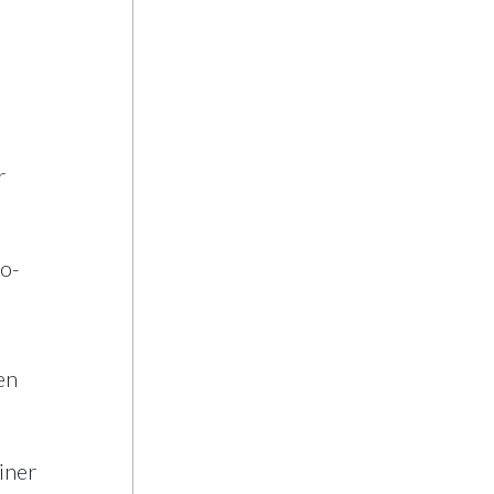
r
io-
en
iner