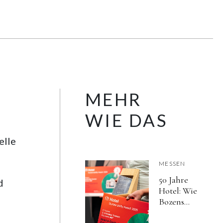
MEHR
WIE DAS
elle
MESSEN
50 Jahre
d
Hotel: Wie
Bozens
Leitmesse