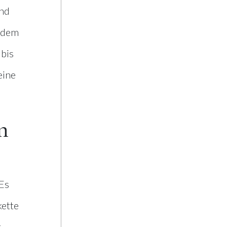
end
 dem
 bis
eine
n
Es
kette
t