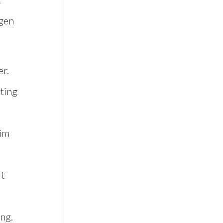
ngen
er.
ting
 im
rt
ng.