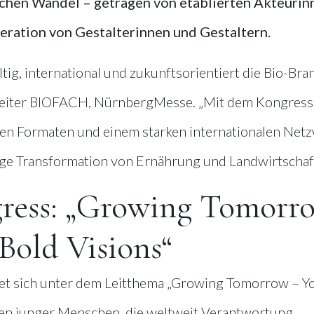
ichen Wandel – getragen von etablierten Akteurin
ration von Gestalterinnen und Gestaltern.
tig, international und zukunftsorientiert die Bio-Bra
z, Leiter BIOFACH, NürnbergMesse. „Mit dem Kongress
ven Formaten und einem starken internationalen Net
tige Transformation von Ernährung und Landwirtschaft
ess: „Growing Tomorr
Bold Visions“
 sich unter dem Leitthema „Growing Tomorrow – Y
ven junger Menschen, die weltweit Verantwortung