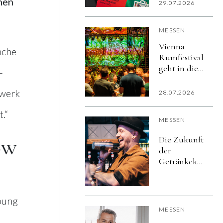
den Wandel
nen
29.07.2026
der
Gastlichkeit
MESSEN
begleitet
Vienna
nche
Rumfestival
geht in die
-
nächste
Runde
zwerk
28.07.2026
.“
MESSEN
ow
Die Zukunft
der
Getränkekultur
beginnt bei
den
Menschen
oung
MESSEN