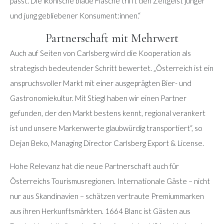
passt. Die ikonische blaue Flasche trifft den Zeitgeist junger
und jung gebliebener Konsument:innen.“
Partnerschaft mit Mehrwert
Auch auf Seiten von Carlsberg wird die Kooperation als
strategisch bedeutender Schritt bewertet. „Österreich ist ein
anspruchsvoller Markt mit einer ausgeprägten Bier- und
Gastronomiekultur. Mit Stiegl haben wir einen Partner
gefunden, der den Markt bestens kennt, regional verankert
ist und unsere Markenwerte glaubwürdig transportiert“, so
Dejan Beko, Managing Director Carlsberg Export & License.
Hohe Relevanz hat die neue Partnerschaft auch für
Österreichs Tourismusregionen. Internationale Gäste – nicht
nur aus Skandinavien – schätzen vertraute Premiummarken
aus ihren Herkunftsmärkten. 1664 Blanc ist Gästen aus