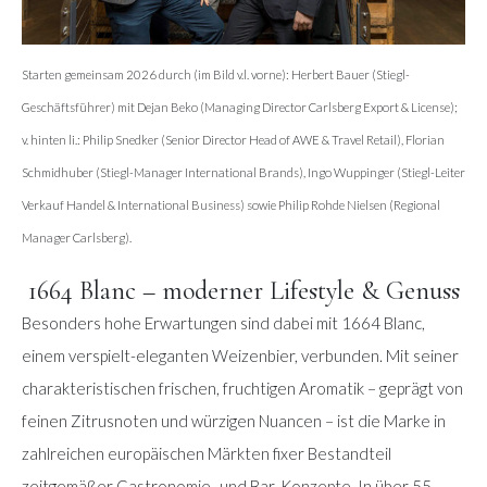
Starten gemeinsam 2026 durch (im Bild v.l. vorne): Herbert Bauer (Stiegl-
Geschäftsführer) mit Dejan Beko (Managing Director Carlsberg Export & License);
v. hinten li.: Philip Snedker (Senior Director Head of AWE & Travel Retail), Florian
Schmidhuber (Stiegl-Manager International Brands), Ingo Wuppinger (Stiegl-Leiter
Verkauf Handel & International Business) sowie Philip Rohde Nielsen (Regional
Manager Carlsberg).
1664 Blanc – moderner Lifestyle & Genuss
Besonders hohe Erwartungen sind dabei mit 1664 Blanc,
einem verspielt-eleganten Weizenbier, verbunden. Mit seiner
charakteristischen frischen, fruchtigen Aromatik – geprägt von
feinen Zitrusnoten und würzigen Nuancen – ist die Marke in
zahlreichen europäischen Märkten fixer Bestandteil
zeitgemäßer Gastronomie- und Bar-Konzepte. In über 55