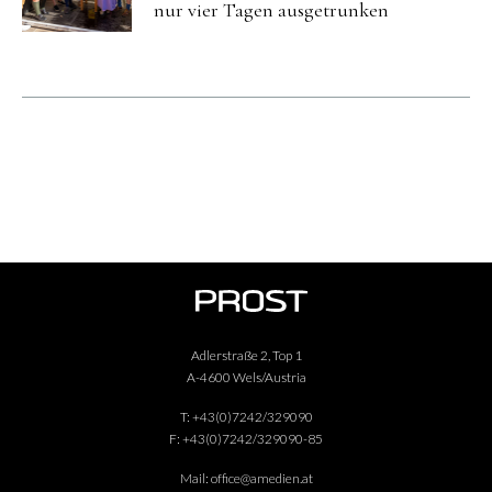
nur vier Tagen ausgetrunken
Adlerstraße 2, Top 1
A-4600 Wels/Austria
T:
+43(0)7242/329090
F:
+43(0)7242/329090-85
Mail:
office@amedien.at