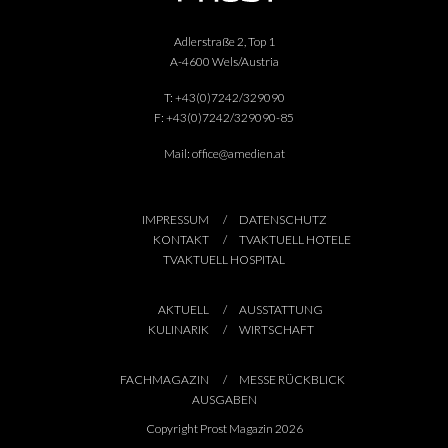
Adlerstraße 2, Top 1
A-4600 Wels/Austria
T:
+43(0)7242/329090
F:
+43(0)7242/329090-85
Mail:
office@amedien.at
IMPRESSUM
DATENSCHUTZ
KONTAKT
TVAKTUELL HOTELE
TVAKTUELL HOSPITAL
AKTUELL
AUSSTATTUNG
KULINARIK
WIRTSCHAFT
FACHMAGAZIN
MESSE RÜCKBLICK
AUSGABEN
Copyright Prost Magazin 2026