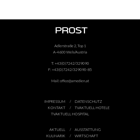
Adlerstraße 2, Top 1
A-4600 Wels/Austria
T:
+43(0)7242/329090
F:
+43(0)7242/329090-85
Mail:
office@amedien.at
IMPRESSUM
DATENSCHUTZ
KONTAKT
TVAKTUELL HOTELE
TVAKTUELL HOSPITAL
AKTUELL
AUSSTATTUNG
KULINARIK
WIRTSCHAFT